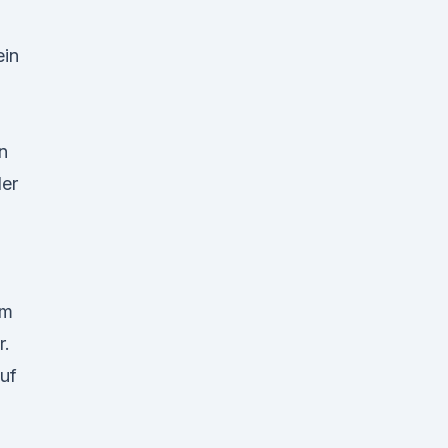
ein
in
ler
im
r.
auf