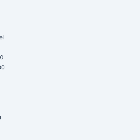
t
el
00
00
u
t