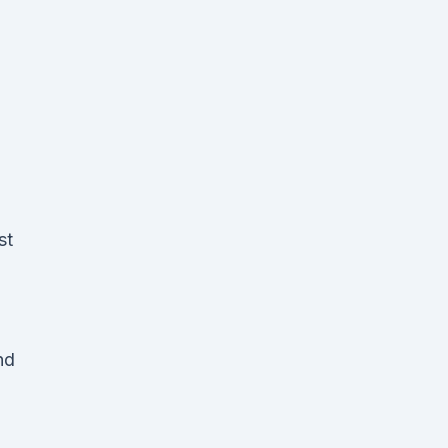
st
nd