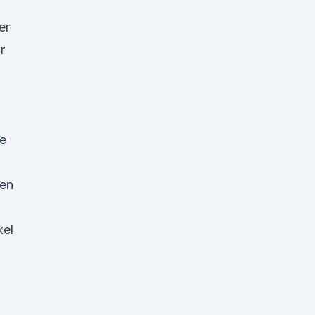
er
r
e
gen
n
kel